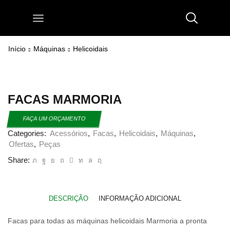
Início
Máquinas
Helicoidais
FACAS MARMORIA
FAÇA UM ORÇAMENTO
Categories:
Acessórios
,
Facas
,
Helicoidais
,
Máquinas
,
Ofertas
,
Peças
Share:
DESCRIÇÃO
INFORMAÇÃO ADICIONAL
Facas para todas as máquinas helicoidais Marmoria a pronta