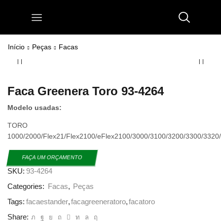
Início
Peças
Facas
Faca Greenera Toro 93-4264
Modelo usadas:
TORO
1000/2000/Flex21/Flex2100/eFlex2100/3000/3100/3200/3300/3320
FAÇA UM ORÇAMENTO
SKU:
93-4264
Categories:
Facas
,
Peças
Tags:
facaestander
,
facagreeneratoro
,
facatoro
Share: