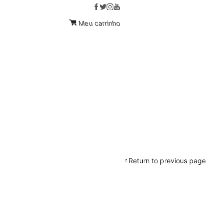
Compre Hoje!
Custom link
Meu carrinho
Return to previous page