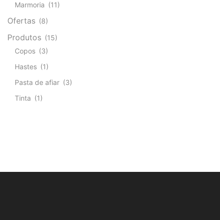
Marmoria
(11)
Ofertas
(8)
Produtos
(15)
Copos
(3)
Hastes
(1)
Pasta de afiar
(3)
Tinta
(1)