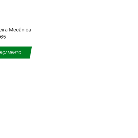
eira Mecânica
665
ORÇAMENTO