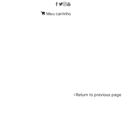
Compre Hoje!
Custom link
Meu carrinho
Return to previous page