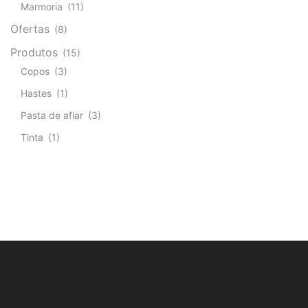
Marmoria
(11)
Ofertas
(8)
Produtos
(15)
Copos
(3)
Hastes
(1)
Pasta de afiar
(3)
Tinta
(1)