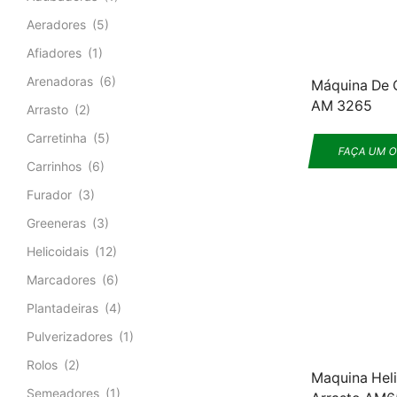
Aeradores
(5)
Afiadores
(1)
Arenadoras
(6)
Máquina De C
AM 3265
Arrasto
(2)
Carretinha
(5)
FAÇA UM 
Carrinhos
(6)
Furador
(3)
Greeneras
(3)
Helicoidais
(12)
Marcadores
(6)
Plantadeiras
(4)
Pulverizadores
(1)
Rolos
(2)
Maquina Heli
Semeadores
(1)