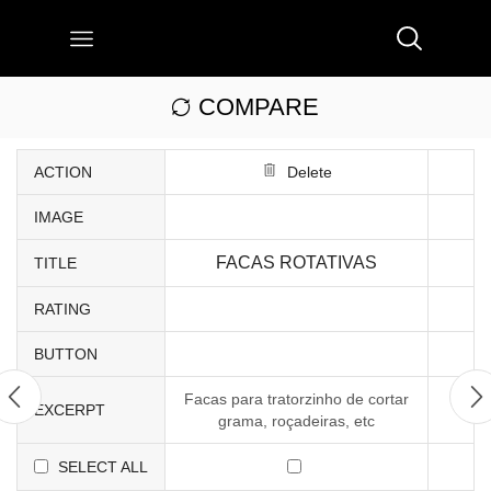
COMPARE
ACTION
Delete
IMAGE
FACAS ROTATIVAS
TITLE
RATING
BUTTON
Facas para tratorzinho de cortar
EXCERPT
grama, roçadeiras, etc
SELECT ALL