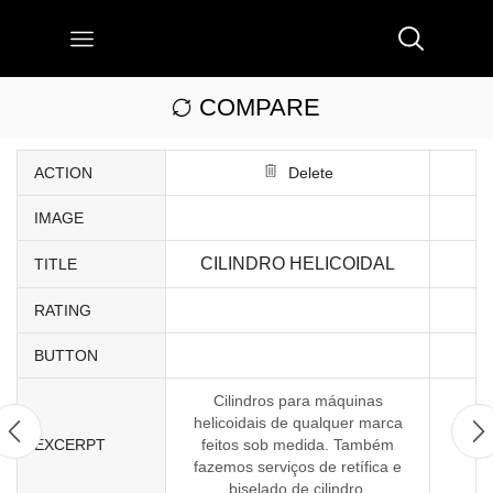
COMPARE
ACTION
Delete
IMAGE
CILINDRO HELICOIDAL
TITLE
RATING
BUTTON
Cilindros para máquinas
helicoidais de qualquer marca
EXCERPT
feitos sob medida. Também
fazemos serviços de retífica e
biselado de cilindro.