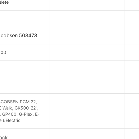
lete
acobsen 503478
,00
COBSEN PGM 22,
 E-Walk, GK500-22",
, GP400, G-Plex, E-
 6Electric
tock